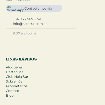
Viamonte 2216
Contacte-nos via
Whatsapp
+ 54 9 2234 38 2340
+54 9 2234382340
info@holasur.com.ar
9:00 a 21:00 hs
LINKS RÁPIDOS
Alugueres
Destaques
Club Hola Sur
Sobre nós
Proprietários
Contato
Blog