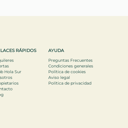
o
d
n
LACES RÁPIDOS
AYUDA
uileres
Preguntas Frecuentes
ertas
Condiciones generales
ub Hola Sur
Política de cookies
sotros
Aviso legal
pietarios
Política de privacidad
ntacto
og