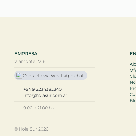
L
a
i
EMPRESA
EN
Viamonte 2216
Alq
Of
Contacta via WhatsApp chat
Cl
No
+ 54 9 2234 38 2340
Pro
+54 9 2234382340
Co
info@holasur.com.ar
Bl
9:00 a 21:00 hs
© Hola Sur 2026